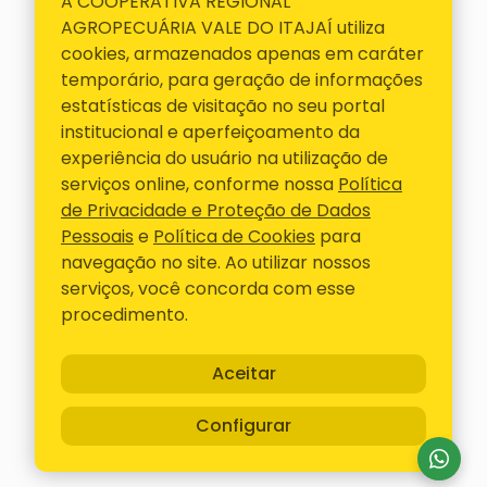
A COOPERATIVA REGIONAL
E-mail
AGROPECUÁRIA VALE DO ITAJAÍ utiliza
cravil@cravil.com.br
cookies, armazenados apenas em caráter
Telefone
temporário, para geração de informações
47 3531-3000
estatísticas de visitação no seu portal
institucional e aperfeiçoamento da
Siga-nos
experiência do usuário na utilização de
serviços online, conforme nossa
Política
ACESSOS RÁPIDOS
de Privacidade e Proteção de Dados
Pessoais
e
Política de Cookies
para
Contato
navegação no site. Ao utilizar nossos
Representantes
serviços, você concorda com esse
Boletos
procedimento.
Canal confidencial
Aceitar
Cravil - Todos os Direitos Reservados
- Desenvolvido
Configurar
na
1WD