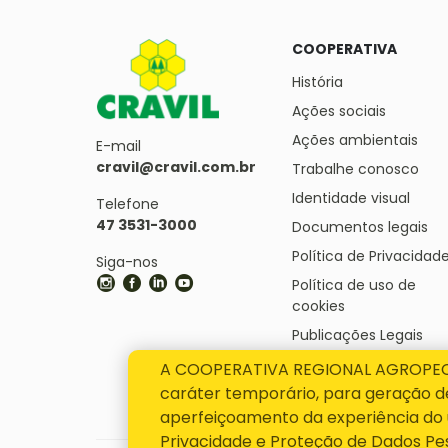
COOPERATIVA
História
Ações sociais
Ações ambientais
E-mail
cravil@cravil.com.br
Trabalhe conosco
Identidade visual
Telefone
47 3531-3000
Documentos legais
Política de Privacidad
Siga-nos
Política de uso de
cookies
Publicações Legais
Transparência
A COOPERATIVA REGIONAL AGROPECUÁ
caráter temporário, para geração de 
aperfeiçoamento da experiência do u
Privacidade e Proteção de Dados Pe