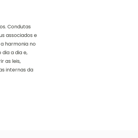
mos. Condutas
eus associados e
 a harmonia no
dia a dia e,
 as leis,
as internas da