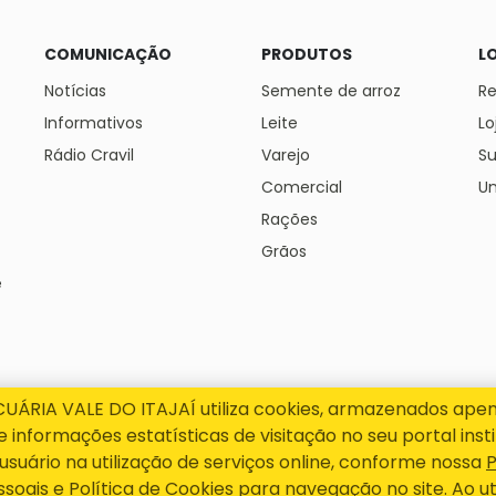
COMUNICAÇÃO
PRODUTOS
L
Notícias
Semente de arroz
Re
Informativos
Leite
Lo
Rádio Cravil
Varejo
S
Comercial
Un
Rações
Grãos
e
RIA VALE DO ITAJAÍ utiliza cookies, armazenados ape
informações estatísticas de visitação no seu portal insti
suário na utilização de serviços online, conforme nossa
P
ssoais
e
Política de Cookies
para navegação no site. Ao uti