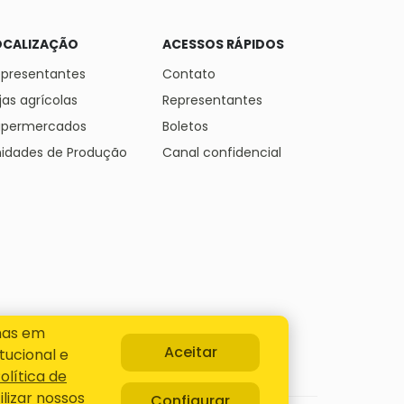
OCALIZAÇÃO
ACESSOS RÁPIDOS
presentantes
Contato
jas agrícolas
Representantes
upermercados
Boletos
idades de Produção
Canal confidencial
nas em
Aceitar
tucional e
olítica de
lizar nossos
Configurar