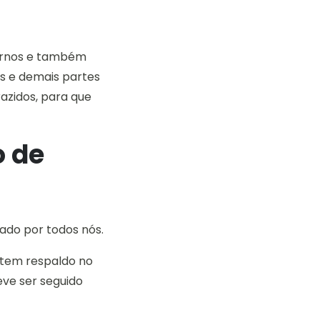
ternos e também
os e demais partes
trazidos, para que
o de
ado por todos nós.
e tem respaldo no
eve ser seguido