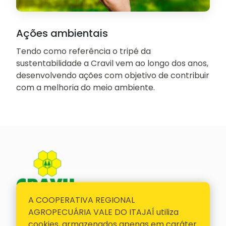
Ações ambientais
Tendo como referência o tripé da
sustentabilidade a Cravil vem ao longo dos anos,
desenvolvendo ações com objetivo de contribuir
com a melhoria do meio ambiente.
A COOPERATIVA REGIONAL
E-mail
AGROPECUÁRIA VALE DO ITAJAÍ utiliza
cravil@cravil.com.br
cookies, armazenados apenas em caráter