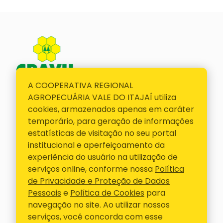
A COOPERATIVA REGIONAL
E-mail
AGROPECUÁRIA VALE DO ITAJAÍ utiliza
cravil@cravil.com.br
cookies, armazenados apenas em caráter
Telefone
temporário, para geração de informações
47 3531-3000
estatísticas de visitação no seu portal
institucional e aperfeiçoamento da
Siga-nos
experiência do usuário na utilização de
serviços online, conforme nossa
Política
ACESSOS RÁPIDOS
de Privacidade e Proteção de Dados
Pessoais
e
Política de Cookies
para
Contato
navegação no site. Ao utilizar nossos
Representantes
serviços, você concorda com esse