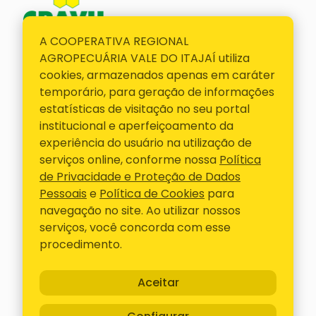
A COOPERATIVA REGIONAL
E-mail
AGROPECUÁRIA VALE DO ITAJAÍ utiliza
cravil@cravil.com.br
cookies, armazenados apenas em caráter
Telefone
temporário, para geração de informações
47 3531-3000
estatísticas de visitação no seu portal
institucional e aperfeiçoamento da
Siga-nos
experiência do usuário na utilização de
serviços online, conforme nossa
Política
ACESSOS RÁPIDOS
de Privacidade e Proteção de Dados
Pessoais
e
Política de Cookies
para
Contato
navegação no site. Ao utilizar nossos
Representantes
serviços, você concorda com esse
Boletos
procedimento.
Canal confidencial
Aceitar
Cravil - Todos os Direitos Reservados
- Desenvolvido